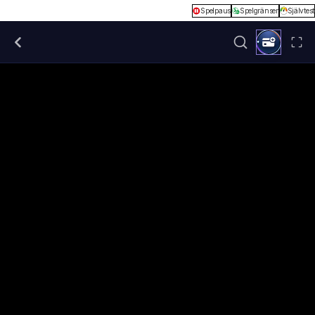
Spelpaus
Spelgränser
Självtest