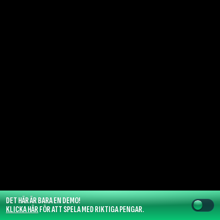
DET HÄR ÄR BARA EN DEMO!
KLICKA HÄR
FÖR ATT SPELA MED RIKTIGA PENGAR.