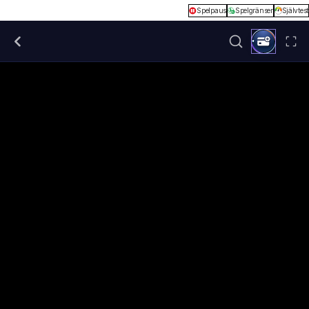
Spelpaus
Spelgränser
Självtest