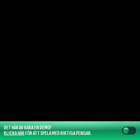
DET HÄR ÄR BARA EN DEMO!
KLICKA HÄR
FÖR ATT SPELA MED RIKTIGA PENGAR.