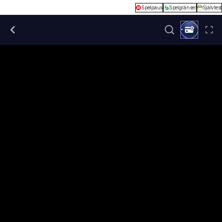
Spelpaus
Spelgränser
Självtest