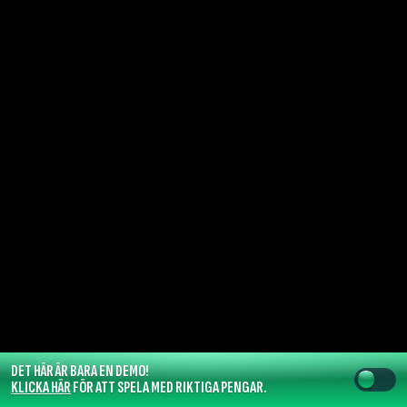
DET HÄR ÄR BARA EN DEMO!
KLICKA HÄR
FÖR ATT SPELA MED RIKTIGA PENGAR.