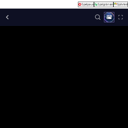
Spelpaus
Spelgränser
Självtest