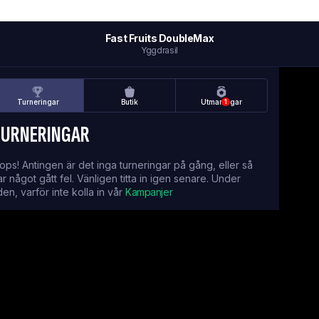
Fast Fruits DoubleMax
Yggdrasil
Turneringar
Butik
Utmaningar
1
TURNERINGAR
ops! Antingen är det inga turneringar på gång, eller så
ar något gått fel. Vänligen titta in igen senare. Under
iden, varför inte kolla in vår
Kampanjer