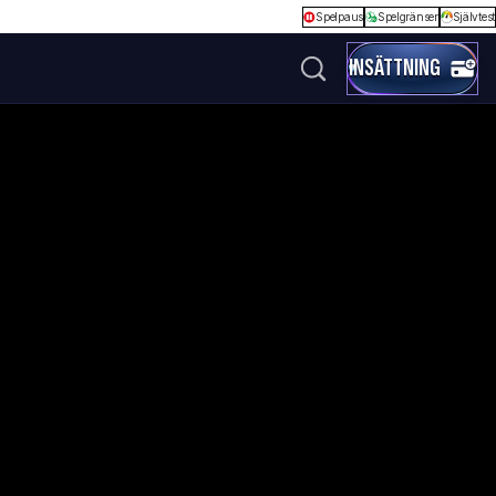
Spelpaus
Spelgränser
Självtest
INSÄTTNING