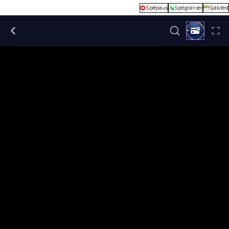
Spelpaus
Spelgränser
Självtest