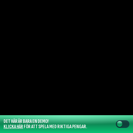
DET HÄR ÄR BARA EN DEMO!
KLICKA HÄR
FÖR ATT SPELA MED RIKTIGA PENGAR.