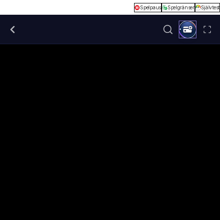
Spelpaus
Spelgränser
Självtest