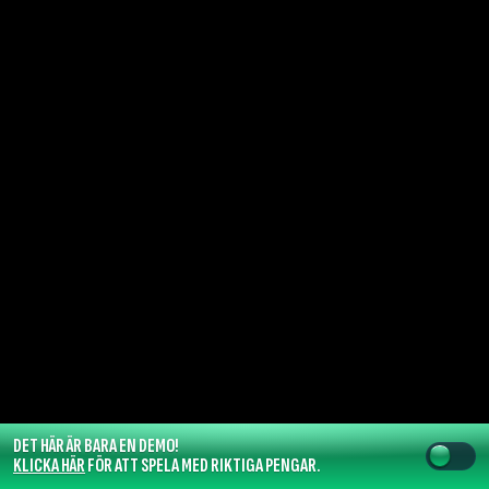
DET HÄR ÄR BARA EN DEMO!
KLICKA HÄR
FÖR ATT SPELA MED RIKTIGA PENGAR.