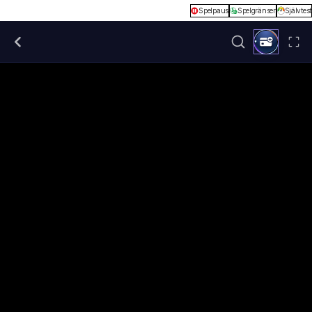
Spelpaus
Spelgränser
Självtest