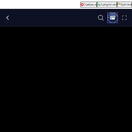
Spelpaus
Spelgränser
Självtest