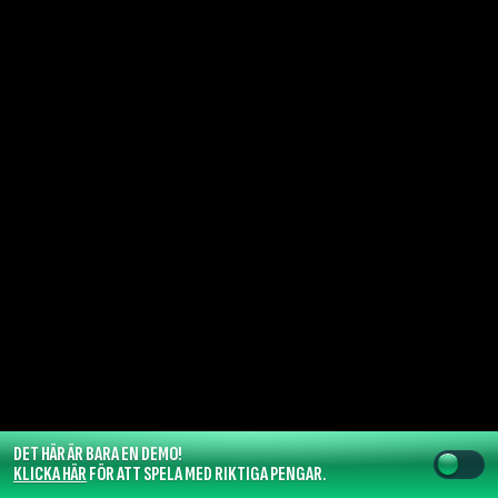
DET HÄR ÄR BARA EN DEMO!
KLICKA HÄR
FÖR ATT SPELA MED RIKTIGA PENGAR.