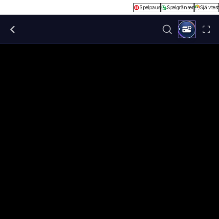
Spelpaus
Spelgränser
Självtest