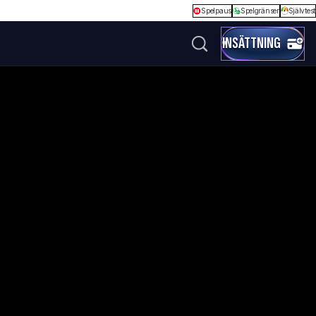
Spelpaus
Spelgränser
Självtest
INSÄTTNING