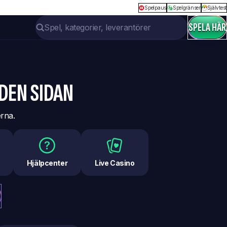
Spelpaus
Spelgränser
Självtest
SPELA HÄR
Spel, kategorier, leverantörer
 DEN SIDAN
erna.
Hjälpcenter
Live Casino