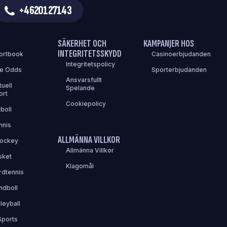
+4620127143
S
SÄKERHET OCH
KAMPANJER HOS
INTEGRITETSSKYDD
ortbook
Casinoerbjudanden
Integritetspolicy
ve Odds
Sporterbjudanden
Ansvarsfullt
tuell
Spelande
ort
Cookiepolicy
boll
nnis
ALLMÄNNA VILLKOR
hockey
Allmänna Villkor
sket
Klagomål
rdtennis
ndboll
leyball
Sports