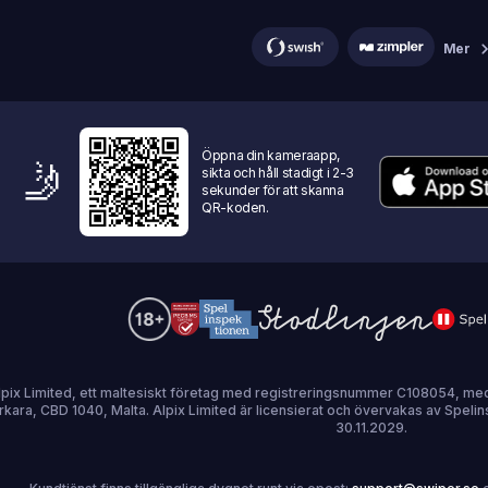
Mer
Öppna din kameraapp,
🤳
sikta och håll stadigt i 2-3
sekunder för att skanna
QR-koden.
ix Limited, ett maltesiskt företag med registreringsnummer C108054, med r
kirkara, CBD 1040, Malta. Alpix Limited är licensierat och övervakas av Spel
30.11.2029.