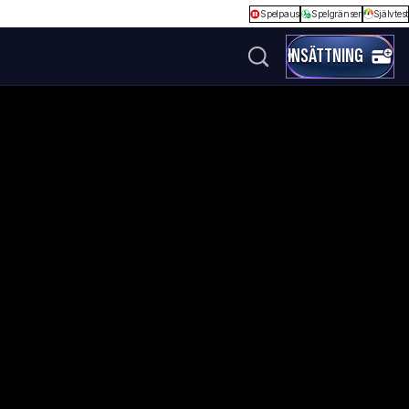
Spelpaus
Spelgränser
Självtest
INSÄTTNING