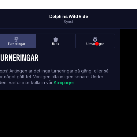
Dolphins Wild Ride
Synot
Turneringar
Butik
Utmaningar
1
TURNERINGAR
ops! Antingen är det inga turneringar på gång, eller så
ar något gått fel. Vänligen titta in igen senare. Under
iden, varför inte kolla in vår
Kampanjer