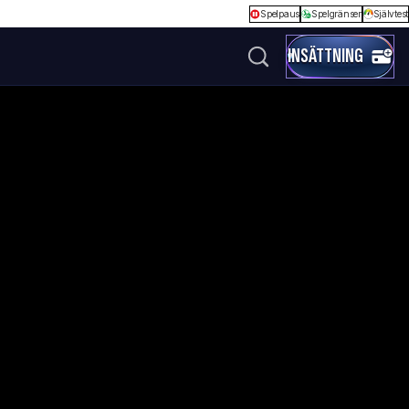
Spelpaus
Spelgränser
Självtest
INSÄTTNING