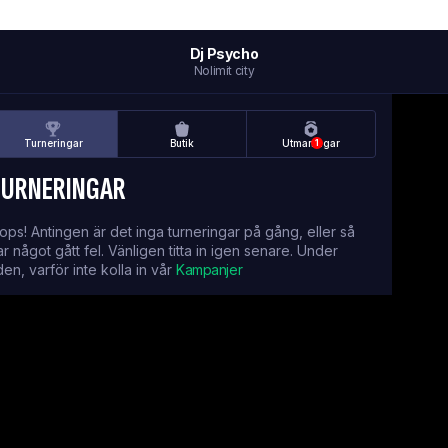
Dj Psycho
Nolimit city
Turneringar
Butik
Utmaningar
1
TURNERINGAR
ops! Antingen är det inga turneringar på gång, eller så
ar något gått fel. Vänligen titta in igen senare. Under
iden, varför inte kolla in vår
Kampanjer