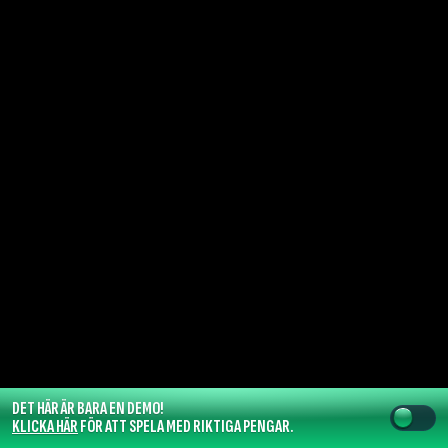
DET HÄR ÄR BARA EN DEMO!
KLICKA HÄR
FÖR ATT SPELA MED RIKTIGA PENGAR.