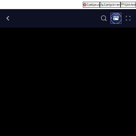
Spelpaus
Spelgränser
Självtest