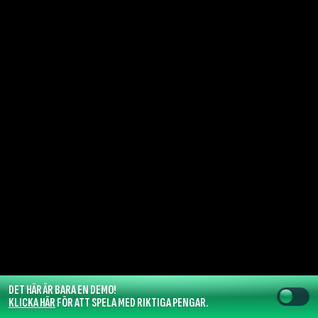
DET HÄR ÄR BARA EN DEMO!
KLICKA HÄR
FÖR ATT SPELA MED RIKTIGA PENGAR.