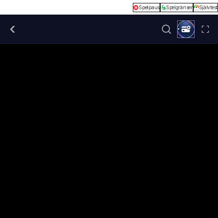
Spelpaus
Spelgränser
Självtest