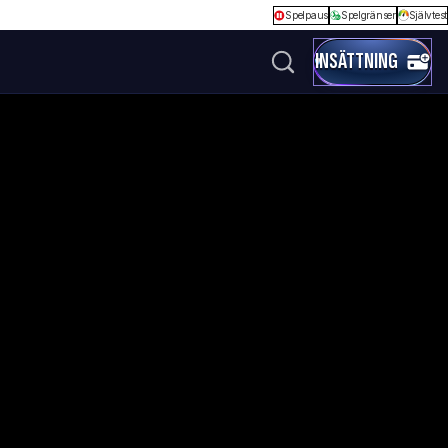
Spelpaus
Spelgränser
Självtest
INSÄTTNING