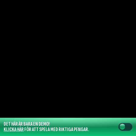
DET HÄR ÄR BARA EN DEMO!
KLICKA HÄR
FÖR ATT SPELA MED RIKTIGA PENGAR.