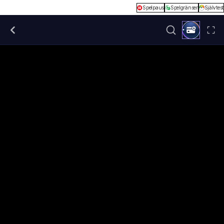
Spelpaus
Spelgränser
Självtest