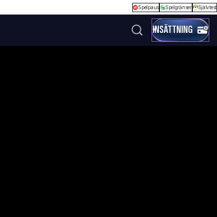
Spelpaus
Spelgränser
Självtest
INSÄTTNING