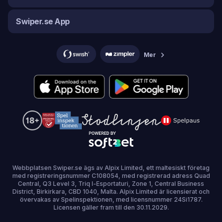
Swiper.se App
Mer
Webbplatsen Swiper.se ägs av Alpix Limited, ett maltesiskt företag
med registreringsnummer C108054, med registrerad adress Quad
Central, Q3 Level 3, Triq l-Esportaturi, Zone 1, Central Business
District, Birkirkara, CBD 1040, Malta. Alpix Limited är licensierat och
övervakas av Spelinspektionen, med licensnummer 24Si1787.
Licensen gäller fram till den 30.11.2029.