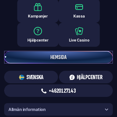
Kampanjer
Kassa
Hjälpcenter
Live Casino
HEMSIDA
SVENSKA
HJÄLPCENTER
+4620127143
Allmän information