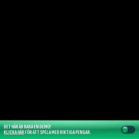
DET HÄR ÄR BARA EN DEMO!
KLICKA HÄR
FÖR ATT SPELA MED RIKTIGA PENGAR.