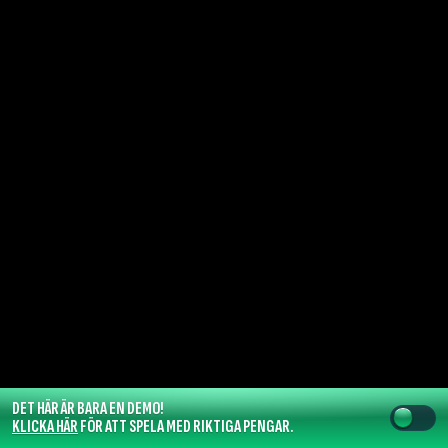
DET HÄR ÄR BARA EN DEMO!
KLICKA HÄR
FÖR ATT SPELA MED RIKTIGA PENGAR.