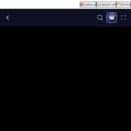
Spelpaus
Spelgränser
Självtest