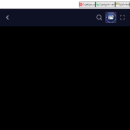
Spelpaus
Spelgränser
Självtest