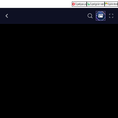
Spelpaus
Spelgränser
Självtest