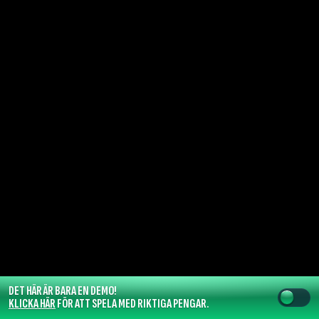
DET HÄR ÄR BARA EN DEMO!
KLICKA HÄR
FÖR ATT SPELA MED RIKTIGA PENGAR.