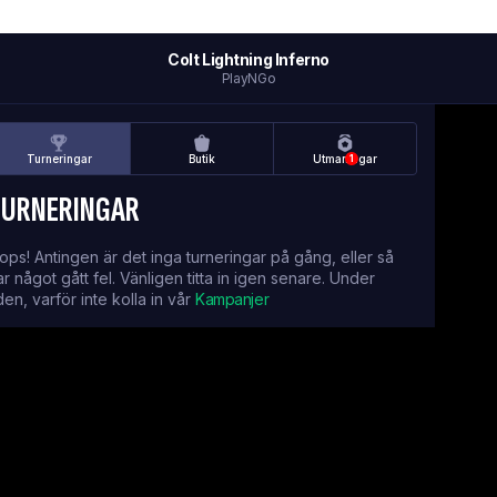
Colt Lightning Inferno
PlayNGo
Turneringar
Butik
Utmaningar
1
TURNERINGAR
ops! Antingen är det inga turneringar på gång, eller så
ar något gått fel. Vänligen titta in igen senare. Under
iden, varför inte kolla in vår
Kampanjer