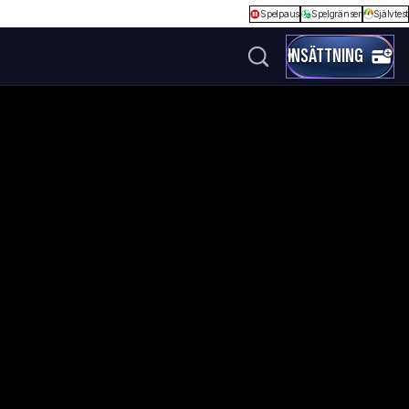
Spelpaus
Spelgränser
Självtest
INSÄTTNING