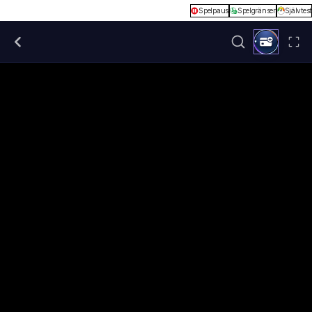
Spelpaus
Spelgränser
Självtest