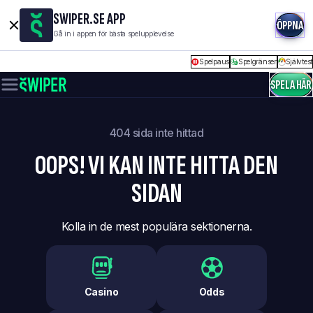
SWIPER.SE APP
ÖPPNA
Gå in i appen för bästa spelupplevelse
Spelpaus
Spelgränser
Självtest
SPELA HÄR
404 sida inte hittad
OOPS! VI KAN INTE HITTA DEN
SIDAN
Kolla in de mest populära sektionerna.
Casino
Odds