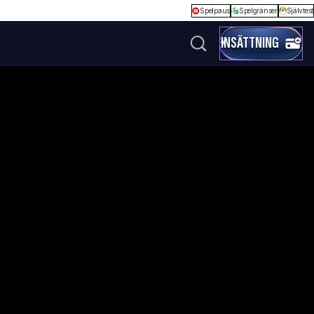
Spelpaus
Spelgränser
Självtest
INSÄTTNING