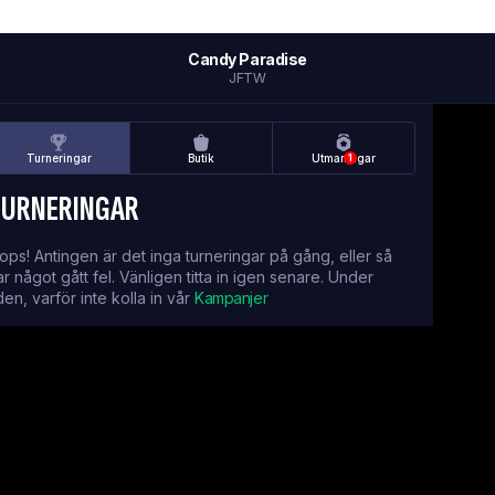
Candy Paradise
JFTW
Turneringar
Butik
Utmaningar
1
TURNERINGAR
ops! Antingen är det inga turneringar på gång, eller så
ar något gått fel. Vänligen titta in igen senare. Under
iden, varför inte kolla in vår
Kampanjer