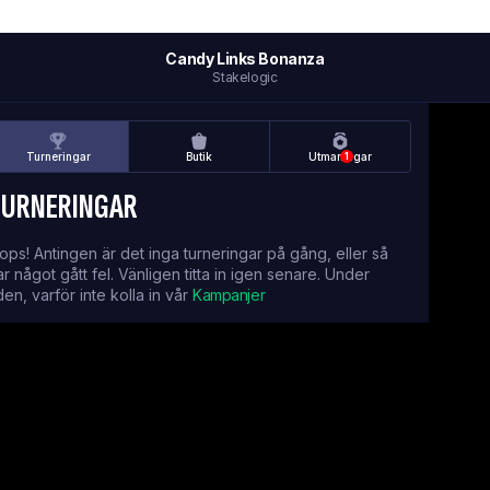
Candy Links Bonanza
Stakelogic
Turneringar
Butik
Utmaningar
1
TURNERINGAR
ops! Antingen är det inga turneringar på gång, eller så
ar något gått fel. Vänligen titta in igen senare. Under
iden, varför inte kolla in vår
Kampanjer