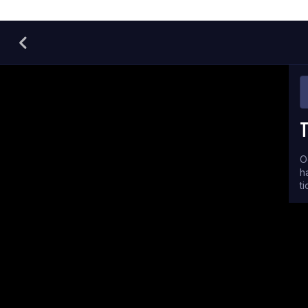
O
h
t