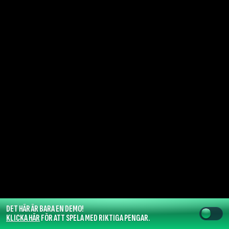
DET HÄR ÄR BARA EN DEMO!
KLICKA HÄR
FÖR ATT SPELA MED RIKTIGA PENGAR.