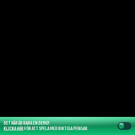
DET HÄR ÄR BARA EN DEMO!
KLICKA HÄR
FÖR ATT SPELA MED RIKTIGA PENGAR.