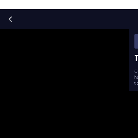
O
h
t