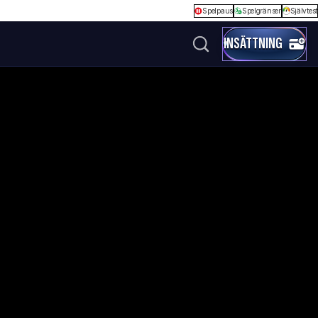
Spelpaus
Spelgränser
Självtest
INSÄTTNING