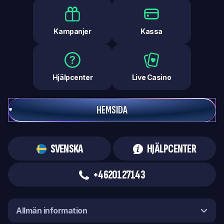
Kampanjer
Kassa
Hjälpcenter
Live Casino
HEMSIDA
SVENSKA
HJÄLPCENTER
+4620127143
Allmän information