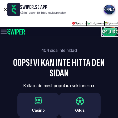
SWIPER.SE APP
ÖPPNA
Gå in i appen för bästa spelupplevelse
Spelpaus
Spelgränser
Självtest
SPELA HÄR
404 sida inte hittad
OOPS! VI KAN INTE HITTA DEN
SIDAN
Kolla in de mest populära sektionerna.
Casino
Odds