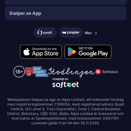
Swiper.se App
Mer
Webbplatsen Swiper.se ägs av Alpix Limited, ett maltesiskt företag
med registreringsnummer C108054, med registrerad adress Quad
Central, Q3 Level 3, Triq l-Esportaturi, Zone 1, Central Business
District, Birkirkara, CBD 1040, Malta. Alpix Limited är licensierat och
övervakas av Spelinspektionen, med licensnummer 24Si1787.
Licensen gäller fram till den 30.11.2029.