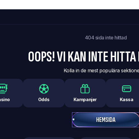
404 sida inte hittad
OOPS! VI KAN INTE HITTA
Kolla in de mest populära sektion
sino
Odds
Kampanjer
Kassa
HEMSIDA