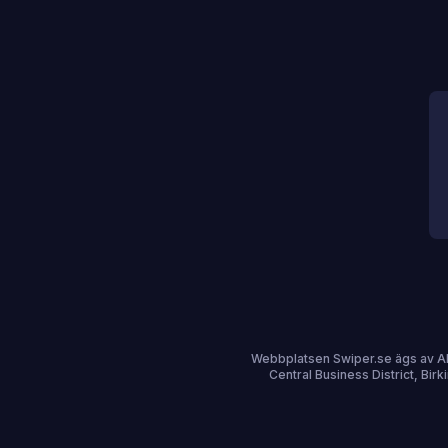
Webbplatsen Swiper.se ägs av Alp
Central Business District, Bir