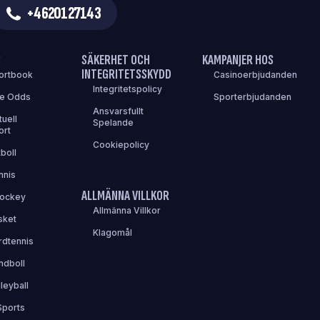
+4620127143
S
SÄKERHET OCH
KAMPANJER HOS
INTEGRITETSSKYDD
ortbook
Casinoerbjudanden
Integritetspolicy
ve Odds
Sporterbjudanden
Ansvarsfullt
tuell
Spelande
ort
Cookiepolicy
boll
nnis
ALLMÄNNA VILLKOR
hockey
Allmänna Villkor
sket
Klagomål
rdtennis
ndboll
leyball
Sports