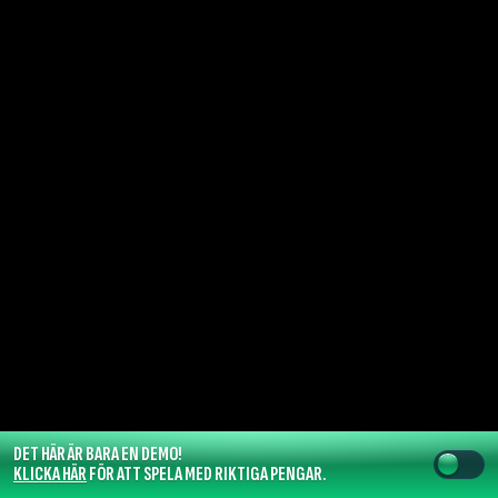
DET HÄR ÄR BARA EN DEMO!
KLICKA HÄR
FÖR ATT SPELA MED RIKTIGA PENGAR.