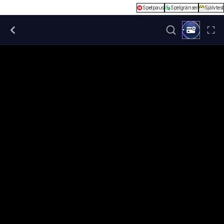
Spelpaus
Spelgränser
Självtest