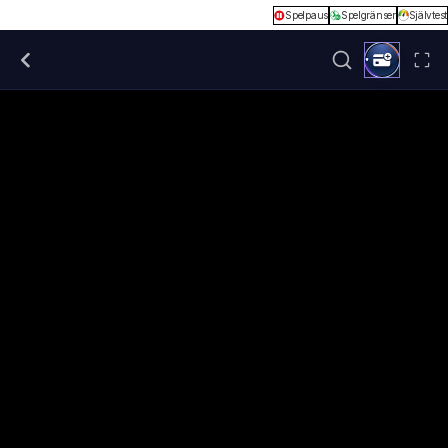
Spelpaus
Spelgränser
Självtest