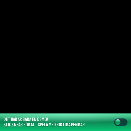
DET HÄR ÄR BARA EN DEMO!
KLICKA HÄR
FÖR ATT SPELA MED RIKTIGA PENGAR.