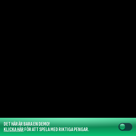
DET HÄR ÄR BARA EN DEMO!
KLICKA HÄR
FÖR ATT SPELA MED RIKTIGA PENGAR.