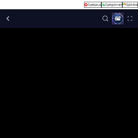
Spelpaus
Spelgränser
Självtest