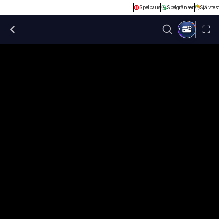
Spelpaus
Spelgränser
Självtest