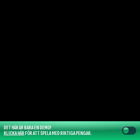
DET HÄR ÄR BARA EN DEMO!
KLICKA HÄR
FÖR ATT SPELA MED RIKTIGA PENGAR.