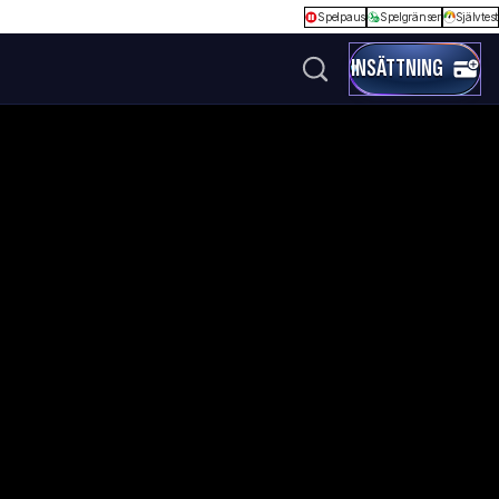
Spelpaus
Spelgränser
Självtest
INSÄTTNING