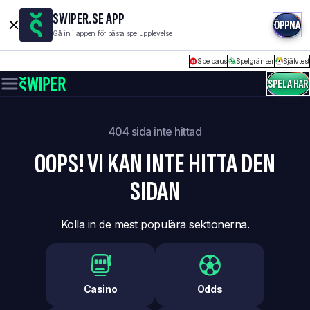
SWIPER.SE APP
ÖPPNA
Gå in i appen för bästa spelupplevelse
Spelpaus
Spelgränser
Självtest
SPELA HÄR
404 sida inte hittad
OOPS! VI KAN INTE HITTA DEN
SIDAN
Kolla in de mest populära sektionerna.
Casino
Odds