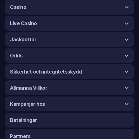
Casino
Live Casino
Jackpottar
Odds
Säkerhet och integritetsskydd
Allmänna Villkor
Kampanjer hos
Betalningar
Partners