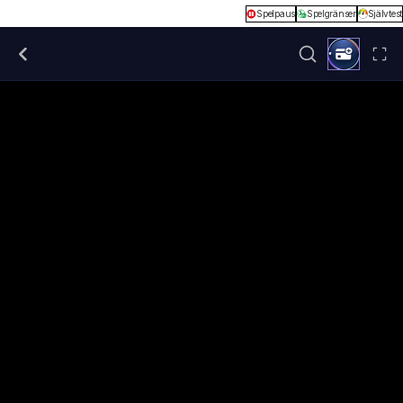
Spelpaus
Spelgränser
Självtest