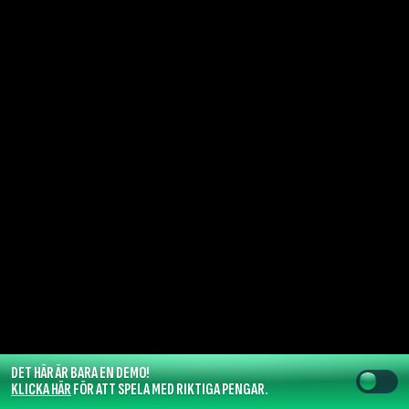
DET HÄR ÄR BARA EN DEMO!
KLICKA HÄR
FÖR ATT SPELA MED RIKTIGA PENGAR.