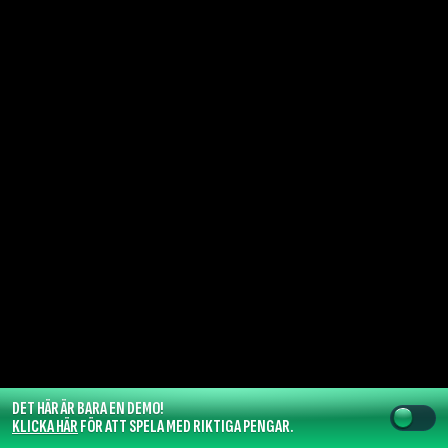
DET HÄR ÄR BARA EN DEMO!
KLICKA HÄR
FÖR ATT SPELA MED RIKTIGA PENGAR.