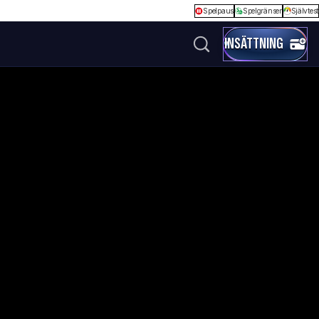
Spelpaus
Spelgränser
Självtest
INSÄTTNING