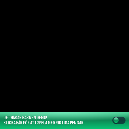
DET HÄR ÄR BARA EN DEMO!
KLICKA HÄR
FÖR ATT SPELA MED RIKTIGA PENGAR.