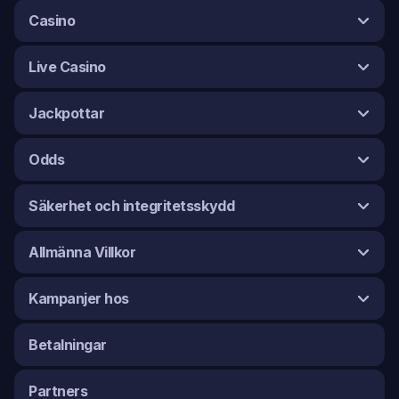
Casino
Live Casino
Jackpottar
Odds
Säkerhet och integritetsskydd
Allmänna Villkor
Kampanjer hos
Betalningar
Partners