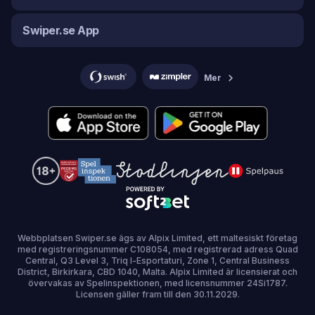
Swiper.se App
Mer
Webbplatsen Swiper.se ägs av Alpix Limited, ett maltesiskt företag
med registreringsnummer C108054, med registrerad adress Quad
Central, Q3 Level 3, Triq l-Esportaturi, Zone 1, Central Business
District, Birkirkara, CBD 1040, Malta. Alpix Limited är licensierat och
övervakas av Spelinspektionen, med licensnummer 24Si1787.
Licensen gäller fram till den 30.11.2029.