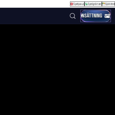
Spelpaus
Spelgränser
Självtest
INSÄTTNING