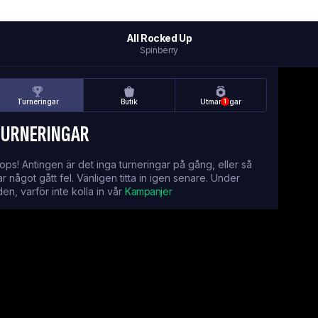
All Rocked Up
Spinberry
Turneringar
Butik
Utmaningar
1
TURNERINGAR
ops! Antingen är det inga turneringar på gång, eller så
ar något gått fel. Vänligen titta in igen senare. Under
iden, varför inte kolla in vår
Kampanjer